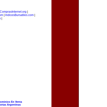
ComprasInternet.org
|
com
|
IndicesBursatiles.com
|
m
|
ominios En Venta
strias Argentinas