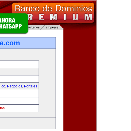
ca.com
nico
,
Negocios
,
Portales
tas