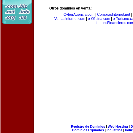
Otros dominios en venta:
CyberAgencia.com
|
ComprasInternet.net
|
VentasInternet.com
|
e-Oficina.com
|
e-Turismo.
IndicesFinancieros.co
Registro de Dominios
|
Web Hosting
|
D
Dominios Expirados
|
Industrias
|
Indu