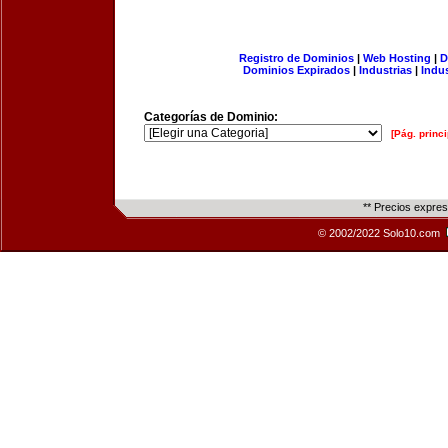
Registro de Dominios
|
Web Hosting
|
D
Dominios Expirados
|
Industrias
|
Indu
Categorías de Dominio:
[Pág. princi
** Precios expre
© 2002/2022 Solo10.com