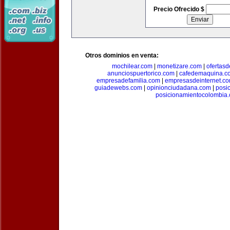
Precio Ofrecido $
Otros dominios en venta:
mochilear.com
|
monetizare.com
|
ofertas
anunciospuertorico.com
|
cafedemaquina.c
empresadefamilia.com
|
empresasdeinternet.c
guiadewebs.com
|
opinionciudadana.com
|
posi
posicionamientocolombia