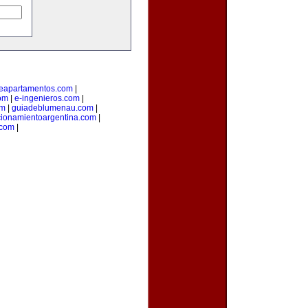
deapartamentos.com
|
om
|
e-ingenieros.com
|
om
|
guiadeblumenau.com
|
cionamientoargentina.com
|
.com
|