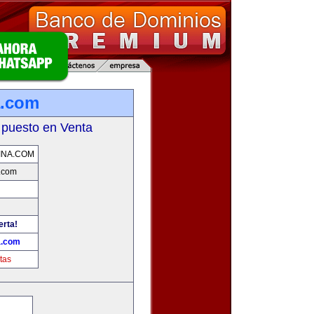
a.com
 puesto en Venta
INA.COM
.com
erta!
a.com
tas