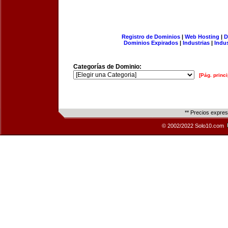
Registro de Dominios
|
Web Hosting
|
D
Dominios Expirados
|
Industrias
|
Indu
Categorías de Dominio:
[Pág. princi
** Precios expre
© 2002/2022 Solo10.com